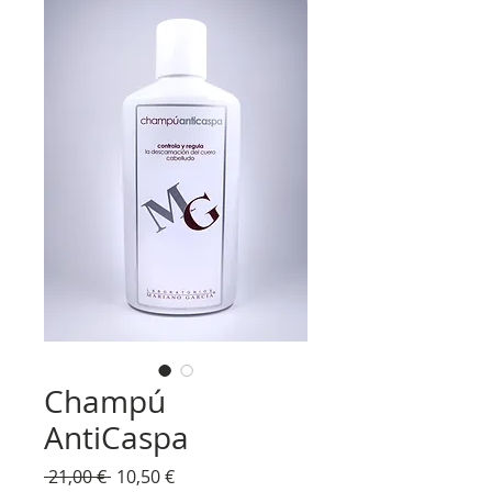
Champú
AntiCaspa
Precio
Precio
 21,00 € 
10,50 €