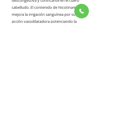
descongestiva y tonificante en el cuero
cabelludo. El contenido de Nicotinamida
mejora la irrigación sanguínea por su
acción vasodilatadora potenciando la
nutrición capilar.
Su composición vitamínica le hace
indicado para el tratamiento de la
dermatitis.
Estuche de 6 ampollas
9ml