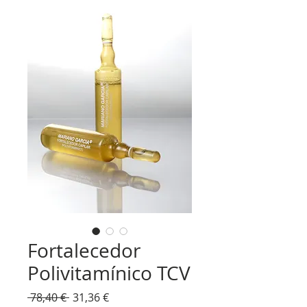
Fortalecedor
Polivitamínico TCV
Precio
Precio
 78,40 € 
31,36 €